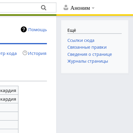
Аноним
Помощь
Ещё
Ссылки сюда
Связанные правки
тр кода
История
Сведения о странице
Журналы страницы
икардия
икардия