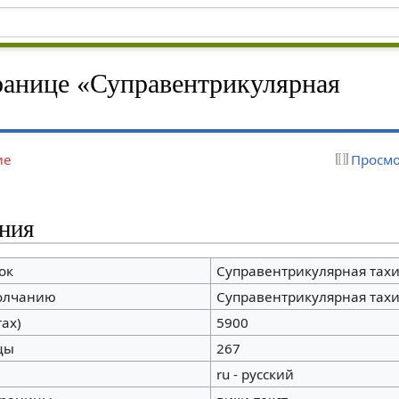
ранице «Суправентрикулярная
ие
Просмо
ния
ок
Суправентрикулярная тах
молчанию
Суправентрикулярная тах
ах)
5900
цы
267
ru - русский