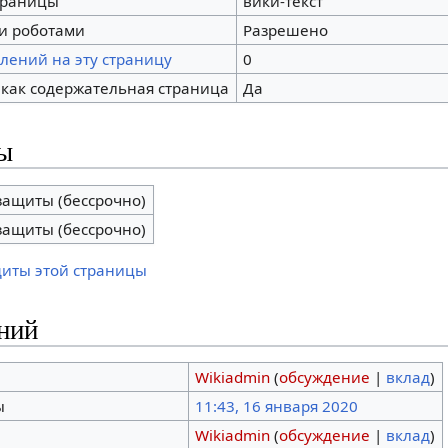
траницы
вики-текст
и роботами
Разрешено
лений на эту страницу
0
 как содержательная страница
Да
ы
защиты (бессрочно)
защиты (бессрочно)
щиты этой страницы
ний
Wikiadmin
(
обсуждение
|
вклад
)
ы
11:43, 16 января 2020
Wikiadmin
(
обсуждение
|
вклад
)